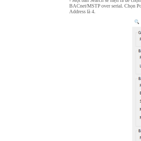
- Một bản Search sẽ hiện ra để chọ
BACnet/MSTP over serial. Chọn Por
Address là 4.