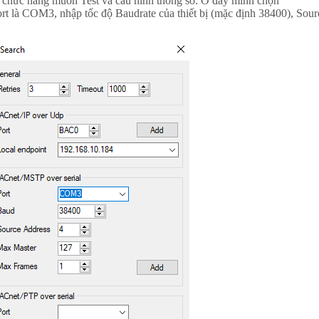
n chức năng muốn Test và cấu hình thông số. Ở đây mình chọn
t là COM3, nhập tốc độ Baudrate của thiết bị (mặc định 38400), Sour