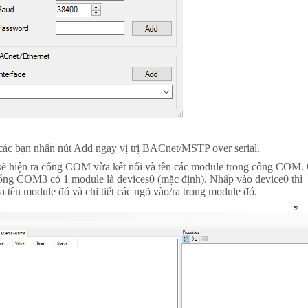
 các bạn nhấn nút Add ngay vị trị BACnet/MSTP over serial.
n sẽ hiện ra cổng COM vừa kết nối và tên các module trong cổng COM.
i cổng COM3 có 1 module là devices0 (mặc định). Nhấp vào device0 thì
a tên module đó và chi tiết các ngõ vào/ra trong module đó.