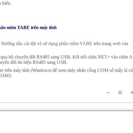
 biến.
hần mềm YABE trên máy tính
i
Hướng dẫn cài đặt và sử dụng phần mềm YABE
trên trang web của
hông qua bộ chuyển đổi RS485 sang USB. Kết nối chân NET+ vào chân A
huyển đổi tín hiệu RS485 sang USB.
ager trên máy tính (Windows) để xem máy nhận cổng COM số mấy là củ
à COM3.