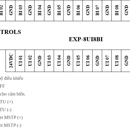
ộ điều khiển
OFF
cho cảm biến.
TU (+)
TU (-)
et MSTP (+)
t MSTP (-)