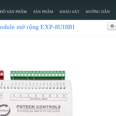
 ĐỒ SẢN PHẨM
SẢN PHẨM
KHẢO SÁT
HƯỚNG DẪN
odule mở rộng EXP-8UI8BI