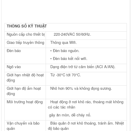
THÔNG SỐ KỸ THUẬT
Nguồn cấp cho thiết bị
220-240VAC 50/60Hz.
Giao tiếp truyền thông
Thông qua Wifi.
Đèn báo
• Đèn báo nguồn.
• Đèn báo kết nối wifi.
Ngõ vào
Dạng điện trở từ cảm biến (ACI A/AN).
Giới hạn nhiệt độ hoạt
Từ -30°C tới 70°C.
động
Giới hạn độ ẩm hoạt
Nhỏ hơn 90% và không đọng sương.
động
Môi trường hoạt động
Hoạt động ở nơi khô ráo, thoáng mát không
có các tác nhân
gây ăn mòn, dễ cháy nổ.
Vận chuyển và bảo
Bảo quản ở nơi khô thoáng, tránh ẩm. Nhiệt
quản
độ bảo quản