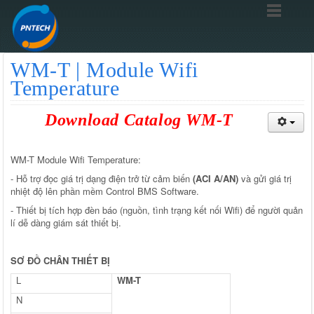
WM-T | Module Wifi
Temperature
Download Catalog WM-T
WM-T Module Wifi Temperature:
- Hỗ trợ đọc giá trị dạng điện trở từ cảm biến
(ACI A/AN)
và gửi giá trị
nhiệt độ lên phần mềm Control BMS Software.
- Thiết bị tích hợp đèn báo (nguồn, tình trạng kết nối Wifi) để người quản
lí dễ dàng giám sát thiết bị.
SƠ ĐỒ CHÂN THIẾT BỊ
L
WM-T
N