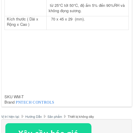
từ 25°C tới 50°C, độ ẩm 5% đến 90%RH và
không đọng sương.
Kích thước ( Dài x
70 x 45 x 29 (mm).
Rộng x Cao )
SKU
WM-T
Brand
PNTECH CONTROLS
Vị trí hiện tại:
Hướng Dẫn
Sản phẩm
Thiết bị không dây