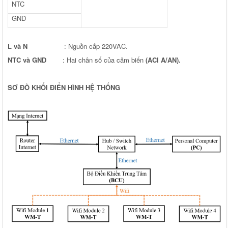
NTC
GND
L và N
: Nguồn cấp 220VAC.
NTC và GND
: Hai chân số của cảm biến
(ACI A/AN).
SƠ ĐỒ KHỐI ĐIỂN HÌNH HỆ THỐNG