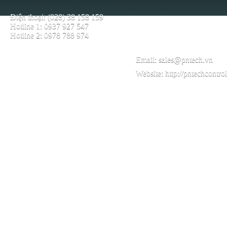
Điện thoại: (028) 38 158 159
Hotline 1: 0937 927 547
Hotline 2: 0978 788 974
Email:
sales@pntech.vn
Website:
http://pntechcontro