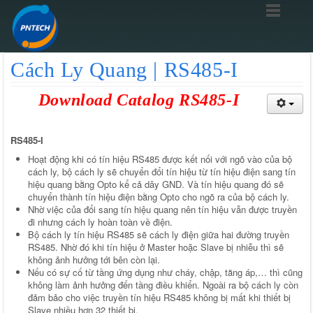
Cách Ly Quang | RS485-I
Download Catalog RS485-I
RS485-I
Hoạt động khi có tín hiệu RS485 được kết nối với ngõ vào của bộ
cách ly, bộ cách ly sẽ chuyển đổi tín hiệu từ tín hiệu điện sang tín
hiệu quang bằng Opto kể cả dây GND. Và tín hiệu quang đó sẽ
chuyển thành tín hiệu điện bằng Opto cho ngõ ra của bộ cách ly.
Nhờ việc của đổi sang tín hiệu quang nên tín hiệu vẫn được truyền
đi nhưng cách ly hoàn toàn về điện.
Bộ cách ly tín hiệu RS485 sẽ cách ly điện giữa hai đường truyền
RS485. Nhờ đó khi tín hiệu ở Master hoặc Slave bị nhiễu thì sẽ
không ảnh hưởng tới bên còn lại.
Nếu có sự cố từ tầng ứng dụng như cháy, chập, tăng áp,… thì cũng
không làm ảnh hưởng đến tầng điều khiển. Ngoài ra bộ cách ly còn
đảm bảo cho việc truyền tín hiệu RS485 không bị mất khi thiết bị
Slave nhiều hơn 32 thiết bị.