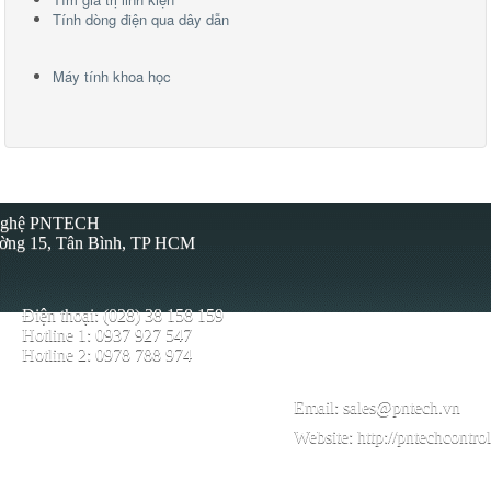
Tính dòng điện qua dây dẫn
Máy tính khoa học
 Nghệ PNTECH
ường 15, Tân Bình, TP HCM
Điện thoại: (028) 38 158 159
Hotline 1: 0937 927 547
Hotline 2: 0978 788 974
Email:
sales@pntech.vn
Website:
http://pntechcontro