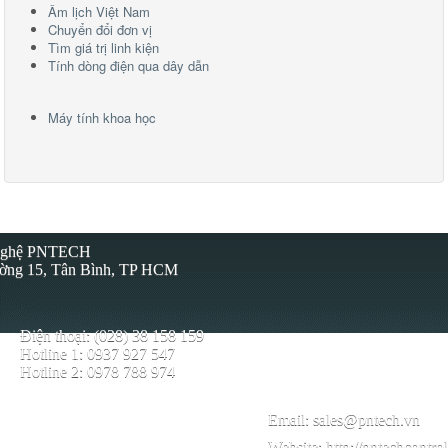
Âm lịch Việt Nam
Chuyển đổi đơn vị
Tìm giá trị linh kiện
Tính dòng điện qua dây dẫn
Máy tính khoa học
 Nghệ PNTECH
ường 15, Tân Bình, TP HCM
Điện thoại: (028) 38 158 159
Hotline 1: 0937 927 547
Hotline 2: 0978 788 974
Email:
sales@pntech.vn
Website:
http://pntechcontro