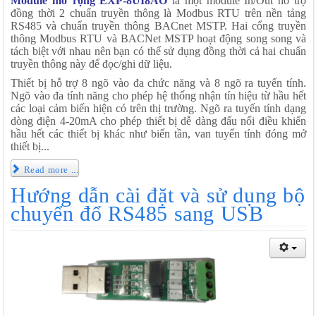
Module mở rộng EXP-8UI8A
O
là một module In/Out hỗ trợ
đồng thời 2 chuẩn truyền thông là Modbus RTU trên nền tảng
RS485 và chuẩn truyền thông BACnet MSTP. Hai cổng truyền
thông Modbus RTU và BACNet MSTP hoạt động song song và
tách biệt với nhau nên bạn có thể sử dụng đồng thời cả hai chuẩn
truyền thông này để đọc/ghi dữ liệu.
Thiết bị hỗ trợ 8 ngõ vào đa chức năng và 8 ngõ ra tuyến tính.
Ngõ vào đa tính năng cho phép hệ thống nhận tín hiệu từ hầu hết
các loại cảm biến hiện có trên thị trường. Ngõ ra tuyến tính dạng
dòng điện 4-20mA cho phép thiết bị dễ dàng đấu nối điều khiển
hầu hết các thiết bị khác như biến tần, van tuyến tính đóng mở
thiết bị...
Read more ...
Hướng dẫn cài đặt và sử dụng bộ
chuyển đổ RS485 sang USB