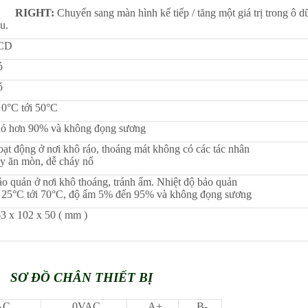
·
RIGHT:
Chuyển sang màn hình kế tiếp / tăng một giá trị trong ô d
ệu.
CD
ó
ó
 0°C tới 50°C
ỏ hơn 90% và không đọng sương
ạt động ở nơi khô ráo, thoáng mát không có các tác nhân
y ăn mòn, dễ cháy nổ
o quản ở nơi khô thoáng, tránh ẩm. Nhiệt độ bảo quản
 25°C tới 70°C, độ ẩm 5% đến 95% và không đọng sương
3 x 102 x 50 ( mm )
SƠ ĐỒ CHÂN THIẾT BỊ
AC
0VAC
A+
B-