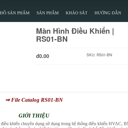
 ĐỒ SẢN PHẨM
SẢN PHẨM
KHẢO SÁT
HƯỚNG DẪN
Màn Hình Điều Khiển |
RS01-BN
SKU:
RS01-BN
đ0.00
⇒ File Catalog RS01-BN
GIỚI THIỆU
 điều khiển chuyên dụng sử dụng trong hệ thống điều khiển HVAC, 