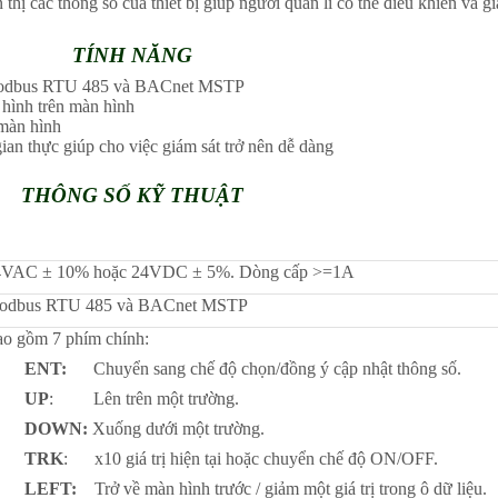
hị các thông số của thiết bị giúp người quản lí có thể điều khiển và g
TÍNH NĂNG
g Modbus RTU 485 và BACnet MSTP
u hình trên màn hình
 màn hình
ian thực giúp cho việc giám sát trở nên dễ dàng
THÔNG SỐ KỸ THUẬT
4VAC ± 10% hoặc 24VDC ± 5%. Dòng cấp >=1A
odbus RTU 485 và BACnet MSTP
o gồm 7 phím chính:
·
ENT:
Chuyển sang chế độ chọn/đồng ý cập nhật thông số.
·
UP
: Lên trên một trường.
·
DOWN:
Xuống dưới một trường.
·
TRK
: x10 giá trị hiện tại hoặc chuyển chế độ ON/OFF.
·
LEFT:
Trở về màn hình trước / giảm một giá trị trong ô dữ liệu.