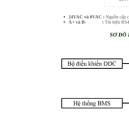
24VAC và 0VAC :
Nguồn cấp c
A+ và B- :
Tín hiệu RS
SƠ ĐỒ