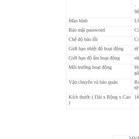
li
Màn hình
L
Bảo mật password
C
Chế độ báo lỗi
C
Giới hạn nhiệt độ hoạt động
từ
Giới hạn độ ẩm hoạt động
nh
Môi trường hoạt động
Ho
gâ
Vận chuyển và bảo quản
Bả
từ
Kích thước ( Dài x Rộng x Cao
16
)
24V