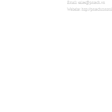
Email:
sales@pntech.vn
Website:
http://pntechcontro