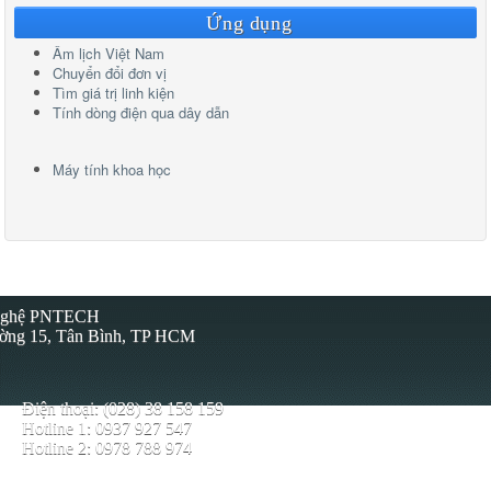
Ứng dụng
Âm lịch Việt Nam
Chuyển đổi đơn vị
Tìm giá trị linh kiện
Tính dòng điện qua dây dẫn
Máy tính khoa học
 Nghệ PNTECH
ường 15, Tân Bình, TP HCM
Điện thoại: (028) 38 158 159
Hotline 1: 0937 927 547
Hotline 2: 0978 788 974