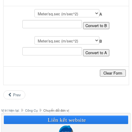
A
A
B
B
Prev
Vị trí hiện tại:
Công Cụ
Chuyển đổi đơn vị
Liên kết website